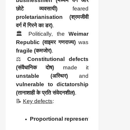
businessmen (मध्यम वर्ग और
छोटे व्यवसायी)
feared
proletarianisation (श्रमजीवी
वर्ग में गिरने का डर)
.
🏛️ Politically, the
Weimar
Republic (वाइमर गणराज्य)
was
fragile (कमजोर)
.
⚖️
Constitutional defects
(संवैधानिक दोष)
made it
unstable (अस्थिर)
and
vulnerable to dictatorship
(तानाशाही के प्रति संवेदनशील)
.
📝
Key defects
:
Proportional representation (अनुपातीय प्रत