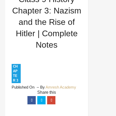
Weimar Republic
World History
Class 9
Chapter 3: Nazism
History Chapter 3: Nazism and the Rise of Hitler |
and the Rise of
Complete Notes
Hitler | Complete
Notes
CH
AP
TE
R 3
Published On
By
Amresh Academy