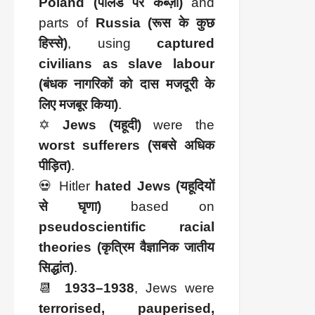
Poland (पोलैंड पर कब्ज़ा)
and
parts of
Russia (रूस के कुछ
हिस्से)
, using
captured
civilians as slave labour
(बंधक नागरिकों को दास मजदूरी के
लिए मजबूर किया)
.
✡️
Jews (यहूदी)
were the
worst sufferers (सबसे अधिक
पीड़ित)
.
💀 Hitler
hated Jews (यहूदियों
से घृणा)
based on
pseudoscientific racial
theories (कृत्रिम वैज्ञानिक जातीय
सिद्धांत)
.
📆
1933–1938
, Jews were
terrorised, pauperised,