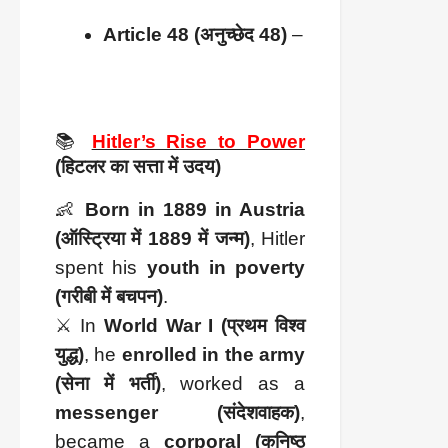
Article 48 (अनुच्छेद 48)
 – gave the 
Presiden
📚
Hitler’s Rise to Power
(हिटलर का सत्ता में उदय)
👶
Born in 1889 in Austria
(ऑस्ट्रिया में 1889 में जन्म)
, Hitler
spent his
youth in poverty
(गरीबी में बचपन)
.
⚔️ In
World War I (प्रथम विश्व
युद्ध)
, he
enrolled in the army
(सेना में भर्ती)
, worked as a
messenger (संदेशवाहक)
,
became a
corporal (कनिष्ठ