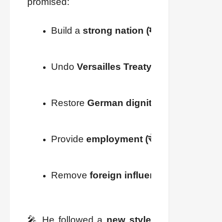
promised:
Build a 
strong nation (मजबूत राष्ट्र)
Undo 
Versailles Treaty injustice (वर्साय सं
Restore 
German dignity (जर्मन सम्मान की ब
Provide 
employment (रोज़गार)
 and a 
secu
Remove 
foreign influences (विदेशी प्रभाव 
🎤 He followed a
new style