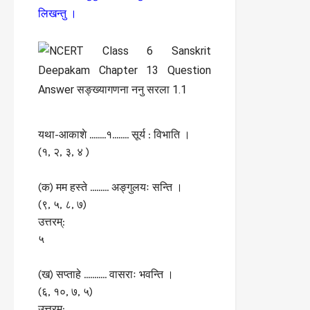
लिखन्तु ।
यथा-आकाशे ……..१…….. सूर्य : विभाति ।
(१, २, ३, ४ )
(क) मम हस्ते ……… अङ्गुलयः सन्ति ।
(९, ५, ८, ७)
उत्तरम्:
५
(ख) सप्ताहे ……….. वासराः भवन्ति ।
(६, १०, ७, ५)
उत्तरम्: