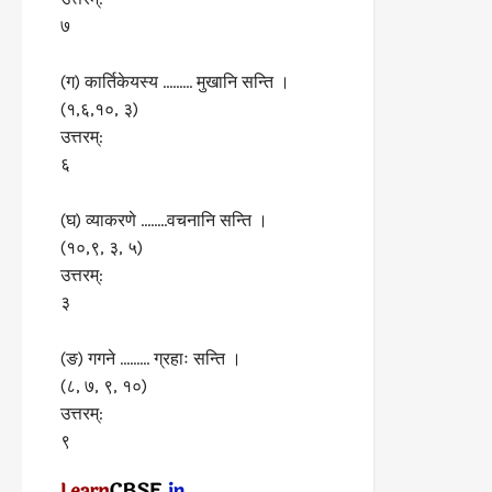
७
(ग) कार्तिकेयस्य ……… मुखानि सन्ति ।
(१,६,१०, ३)
उत्तरम्:
६
(घ) व्याकरणे ……..वचनानि सन्ति ।
(१०,९, ३, ५)
उत्तरम्:
३
(ङ) गगने ……… ग्रहाः सन्ति ।
(८, ७, ९, १०)
उत्तरम्:
९