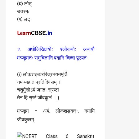
(घ) लोट्
उत्तरम्:
(ग) लट्
२. अधोलिखितयोः श्लोकयोः अन्वयौ
मञ्जूषातः समुचितानि पदानि चित्वा पूरयत-
(i) लोकशङ्करस्त्रिनयनमूर्ति:
नमाम्यहं तं प्रतिदिवसम् ।
चतुर्मुखोऽयं जगतः स्रष्टा
तेन हि सृष्टं जीवकुलं ।।
मञ्जूषा – अयं, लोकशङ्करः, नमामि
जीवकुलम्