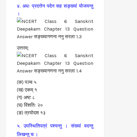
४. अधः प्रदत्तेन पदेन सह सङ्ख्यां योजयन्तु
।
उत्तरम्:
(क) पञ्च ५
(ख) एकम् १
(ग) अष्ट ८
(घ) विंशतिः २०
(ङ) त्रयोदश १३
५. उपस्थितिपत्रं पश्यन्तु । संख्यां वदन्तु
लिखन्तु च ।