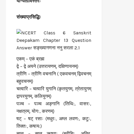
योग्यताविस्तरः
संख्याप्रसिद्धिः
एकम् – एकं ब्रह्म
द्वे – द्वे अयने (उत्तरायणम्, दक्षिणायनम्)
त्रीणि – त्रीणि वचनानि ( एकवचनम् द्विवचनम्
बहुवचनम्)
चत्वारि – चत्वारि युगानि (कृतयुगम्, त्रेतायुगम्
द्वापरयुगम्, कलियुगम्)
पञ्च – पञ्च अङ्गानि (तिथि:, वासरः,
नक्षत्रम्, योगः, करणम्)
षट् – षट् रसाः (मधुरः, अम्ल लवण:, कटुः,
तिक्तः, कषाय:)
सप्त – सप्त ऋषयः (मरीचिः, अत्रि,