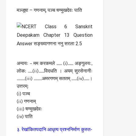
मञ्जूषा – गणनाम्, पञ्च षण्मुखदेवः पाति
अन्वयः – मम करकमले …… (i)…… अङ्गुलयः,
लोक: …..(ii)……विदधति । अयम् सुरसेनानीः
………(iii) ………अमरगणम् सततम् ……(iv)……।
उत्तरम्:
(i) पञ्च
(ii) गणनाम्
(iii) षण्मुखदेवः
(iv) पाति
३. रेखांकितपदानि आधृत्य प्रश्ननिर्माण कुरुत-