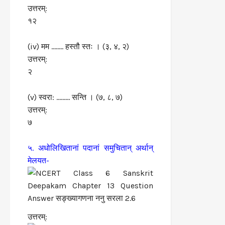
उत्तरम्:
१२
(iv) मम …….. हस्तौ स्तः । (३, ४, २)
उत्तरम्:
२
(v) स्वरा: ……… सन्ति । (७, ८, ७)
उत्तरम्:
७
५. अधोलिखितानां पदानां समुचितान् अर्थान्
मेलयत-
उत्तरम्: