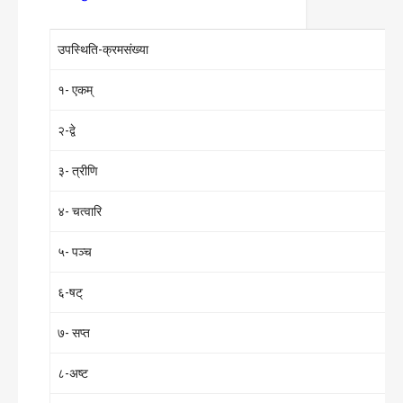
उपस्थिति-क्रमसंख्या
१- एकम्
२-द्वे
३- त्रीणि
४- चत्वारि
५- पञ्च
६-षट्
७- सप्त
८-अष्ट