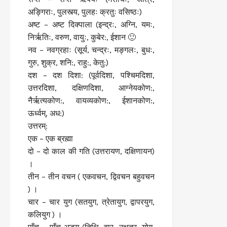
अङ्गिराः, पुलस्त्य, पुलहः क्रतुः वसिष्ठः)
अष्ट – अष्ट दिक्पाला (इन्द्रः, अग्नि, यमः,
निर्ऋतिः, वरुण, वायुः, कुबेर:, ईशान 🙂
नव – नवग्रहाः (सूर्य, चन्द्रः, मङ्गलः, बुधः,
गुरु, शुक्र, शनि:, राहु:, केतु:)
दश – दश दिशा: (पूर्वदिशा, पश्चिमदिशा,
उत्तरदिशा, दक्षिणदिशा, आग्नेयकोण:,
नैर्ऋत्यकोण:, वायव्यकोण:, ईशानकोण:,
ऊर्ध्वम्, अध:)
उत्तरम्:
एक – एक ब्रह्मा
दो – दो काल की गति (उत्तरायण, दक्षिणायन)
।
तीन – तीन वचन ( एकवचन, द्विवचन बहुवचन
) ।
चार – चार युग (सतयुग, त्रेतायुग, द्वापरयुग,
कलियुग ) ।