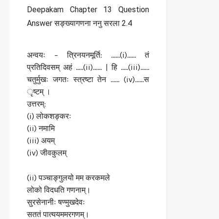
अन्वयः – त्रिनयनमूर्ति: ……(i)…… तं
प्रतिदिवसम् अहं …..(ii)…… | हि …..(iii)……
चतुर्मुखः जगतः स्त्रष्टा तेन …… (iv)……स
ृष्टम् ।
उत्तरम्:
(i) लोकशङ्करः
(ii) नमामि
(iii) अयम्
(iv) जीवकुलम्
(ii) पञ्चाङ्गुलयो मम करकमले
लोको विदधति गणनाम्।
सुरसेनानीः षण्मुखदेवः
सततं पात्ययममरगणम्।