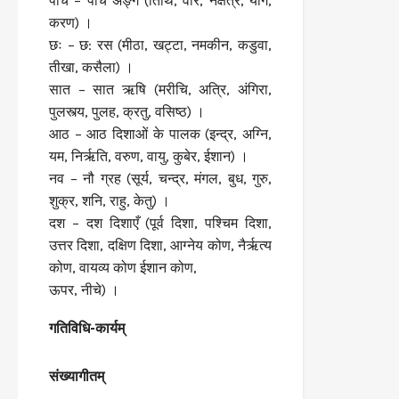
पाँच – पाँच अङ्ग (तिथि, वार, नक्षत्र, योग,
करण) ।
छः – छ: रस (मीठा, खट्टा, नमकीन, कडुवा,
तीखा, कसैला) ।
सात – सात ऋषि (मरीचि, अत्रि, अंगिरा,
पुलस्त्य, पुलह, क्रतु, वसिष्ठ) ।
आठ – आठ दिशाओं के पालक (इन्द्र, अग्नि,
यम, निर्ऋति, वरुण, वायु, कुबेर, ईशान) ।
नव – नौ ग्रह (सूर्य, चन्द्र, मंगल, बुध, गुरु,
शुक्र, शनि, राहु, केतु) ।
दश – दश दिशाएँ (पूर्व दिशा, पश्चिम दिशा,
उत्तर दिशा, दक्षिण दिशा, आग्नेय कोण, नैर्ऋत्य
कोण, वायव्य कोण ईशान कोण,
ऊपर, नीचे) ।
गतिविधि-कार्यम्
संख्यागीतम्