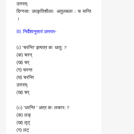
उत्तरम्:
दिग्गजाः उपकृतिशीलाः अतुलबला : च सन्ति
।
III. निर्देशानुसारं उत्तरत-
(i) ‘चरन्ति’ इत्यत्र कः धातुः ?
(क) चरन्
(ख) चर्
(ग) चरन्त
(घ) चरन्ति
उत्तरम्:
(ख) चर्
(ii) ‘धरन्ति ‘ अत्र कः लकार: ?
(क) लङ्
(ख) लृट्
(ग) लट्