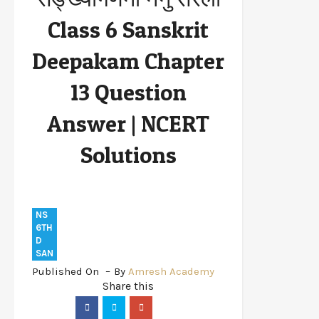
Deepakam Chapter 13 Question Answer |
Class 6 Sanskrit
NCERT Solutions
Deepakam Chapter
13 Question
Answer | NCERT
Solutions
NS
6TH
D
SAN
Published On
By
Amresh Academy