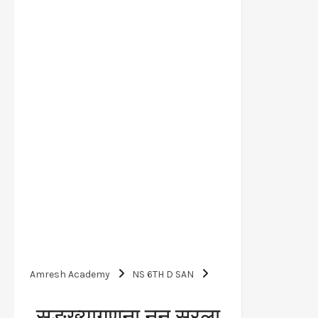
Amresh Academy
NS 6TH D SAN
सङ्ख्यागणना ननु सरला Class 6 Sanskrit
सङ्ख्यागणना ननु सरला