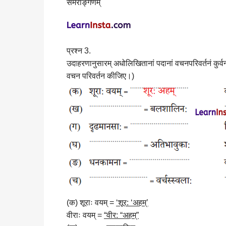
समराङ्गणम्
प्रश्न 3.
उदाहरणानुसारम् अधोलिखितानां पदानां वचनपरिवर्तनं कुर्व
वचन परिवर्तन कीजिए।)
(क) शूराः वयम् =
‘शूर: ‘अहम्’
वीराः वयम् =
“वीर: “अहम्”