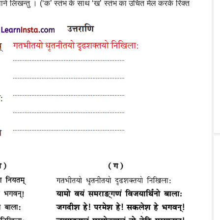
स्थाने लिखन्तु । (‘क’ स्तंभ के साथ ‘ख’ स्तंभ का उचित मेल करके रिक्त