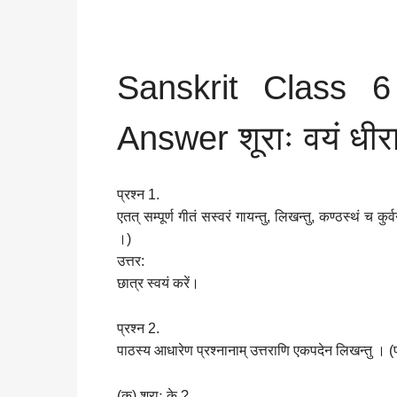
Sanskrit Class 
Answer शूराः वयं धीरा
प्रश्न 1.
एतत् सम्पूर्ण गीतं सस्वरं गायन्तु, लिखन्तु, कण्ठस्थं च
।)
उत्तर:
छात्र स्वयं करें।
प्रश्न 2.
पाठस्य आधारेण प्रश्नानाम् उत्तराणि एकपदेन लिखन्तु । (प
(क) शूराः के ?