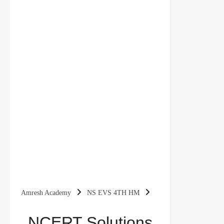
Amresh Academy
NS EVS 4TH HM
NCERT Solutions for Class 4 पर्यावरण अध्ययन
NCERT Solutions