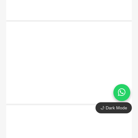
🌙 Dark Mode