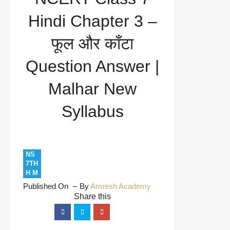
Question Answer | Malhar New Syllabus
Hindi Chapter 3 –
फूल और काँटा
Question Answer |
Malhar New
Syllabus
NS
7TH
H M
Published On
By
Amresh Academy