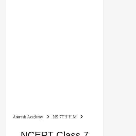
Amresh Academy
NS 7TH H M
NCERT Class 7 Hindi Chapter 3 – फूल और काँटा
NCERT Class 7