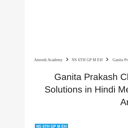
Amresh Academy
NS 6TH GP M EH
Ganita P
Complete Answers
Ganita Prakash C
Solutions in Hindi
A
NS 6TH GP M EH