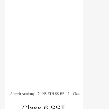
Amresh Academy
NS 6TH SS HE
Class
6 SST Chapter 9 Question Answer in Hindi Medium
Class 6 SST