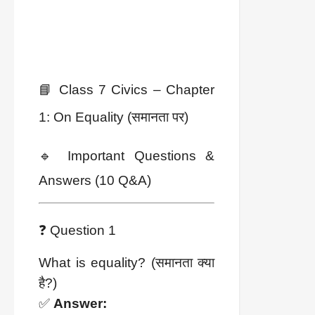
📘 Class 7 Civics – Chapter
1: On Equality (समानता पर)
🔹 Important Questions &
Answers (10 Q&A)
❓ Question 1
What is equality? (समानता क्या
है?)
✅
Answer: