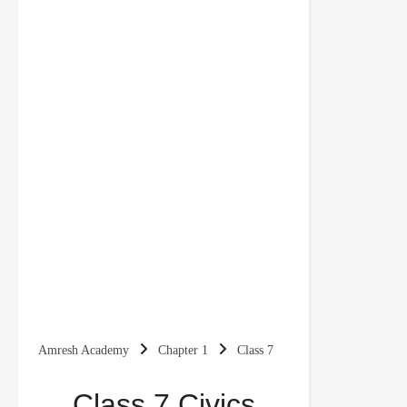
Amresh Academy
Chapter 1
Class 7
Civics
Important Q&A
NCERT
Class 7 Civics