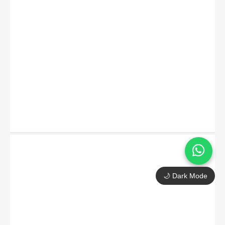
🌙 Dark Mode