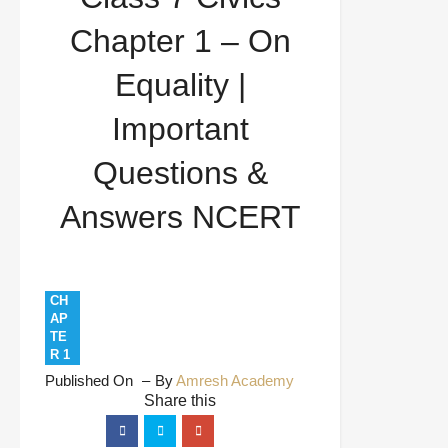
Questions
On Equality
Study Material
Chapter 1 – On
Class 7 Civics Chapter 1 – On Equality | Important
Equality |
Questions & Answers NCERT
Important
Questions &
Answers NCERT
CH
AP
TE
R 1
Published On
By
Amresh Academy