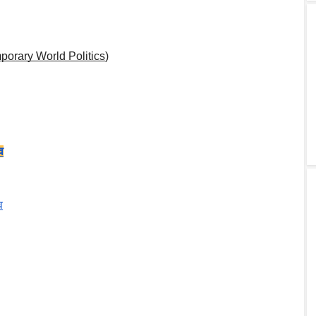
orary World Politics
)
व
व