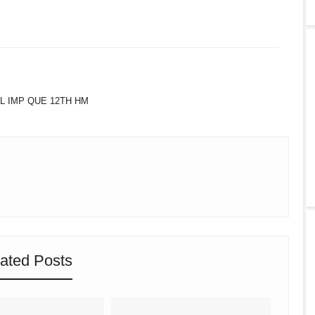
TWITTER
WHATSAPP
L IMP QUE 12TH HM
ated Posts