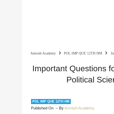
Amresh Academy
POL IMP QUE 12TH HM
I
2024-25
Important Questions 
Political Sci
POL IMP QUE 12TH HM
Published On
By
Amresh Academy