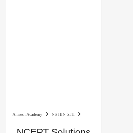
Amresh Academy
NS HIN 5TH
NCERT Solutions for Class 5 Hindi Chapter 6
NCERT Solutions