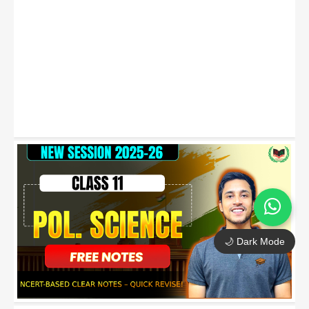
🌙 Dark Mode