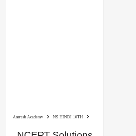
Amresh Academy
NS HINDI 10TH
NCERT Solutions for Class 10 Hindi Kshitij
NCERT Solutions