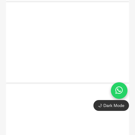
🌙 Dark Mode