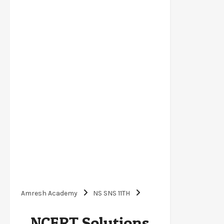
Amresh Academy
NS SNS 11TH
NCERT Solutions for Class 11 Sanskrit
NCERT Solutions