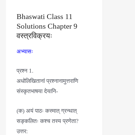
Bhaswati Class 11
Solutions Chapter 9
वस्त्रविक्रयः
अभ्यासः
प्रश्न 1.
अधोलिखितानां प्रश्नानामुत्तराणि
संस्कृतभाषया देयानि-
(क) अयं पाठः कस्मात् ग्रन्थात्
सङ्कलितः कश्च तस्य प्रणेता?
उत्तर: