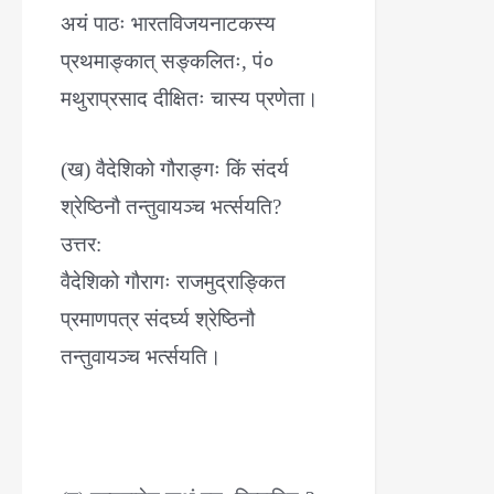
अयं पाठः भारतविजयनाटकस्य
प्रथमाङ्कात् सङ्कलितः, पं०
मथुराप्रसाद दीक्षितः चास्य प्रणेता।
(ख) वैदेशिको गौराङ्गः किं संदर्य
श्रेष्ठिनौ तन्तुवायञ्च भर्त्सयति?
उत्तर:
वैदेशिको गौरागः राजमुद्राङ्कित
प्रमाणपत्र संदर्घ्य श्रेष्ठिनौ
तन्तुवायञ्च भर्त्सयति।