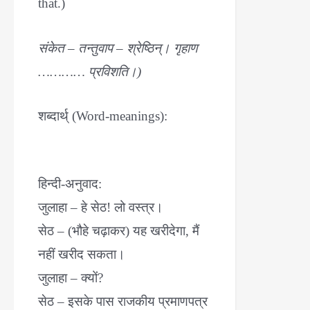
that.)
संकेत – तन्तुवाप – श्रेष्ठिन्। गृहाण
………… प्रविशति।)
शब्दार्थ् (Word-meanings):
हिन्दी-अनुवाद:
जुलाहा – हे सेठ! लो वस्त्र।
सेठ – (भौहे चढ़ाकर) यह खरीदेगा, मैं
नहीं खरीद सकता।
जुलाहा – क्यों?
सेठ – इसके पास राजकीय प्रमाणपत्र