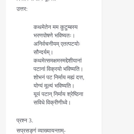
उत्तर:
कथमेतेन मम कुटुम्बस्य
भरणपोषणे भविष्यतः।
अनिर्वचनीयम् एतत्पटयोः
सौन्दर्यम्।
कथमेत्समक्षमस्मद्देशीयानां
पटानां विक्रयो भविष्यति।
शोभनं पट निर्माय मह्यं दत्त,
योग्यं मूल्यं भविष्यति।
यूयं पटान् निर्माय श्रेष्ठिना
सविधे विक्रीणीध्वे।
प्रश्न 3.
सप्रसङ्गं व्याख्यायन्ताम्-