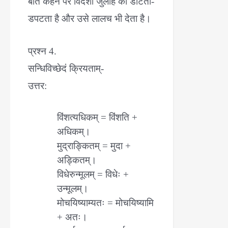
बात कहने पर विदेशी जुलाहे को डाँटता-
डपटता है और उसे लालच भी देता है।
प्रश्न 4.
सन्धिविच्छेदं क्रियताम्-
उत्तर:
विंशत्यधिकम् = विंशति +
अधिकम्।
मुद्राङ्कितम् = मुदा +
अड्कितम्।
विधेरुन्मूलम् = विधेः +
उन्मूलम्।
मोचयिष्याम्यतः = मोचयिष्यामि
+ अतः।