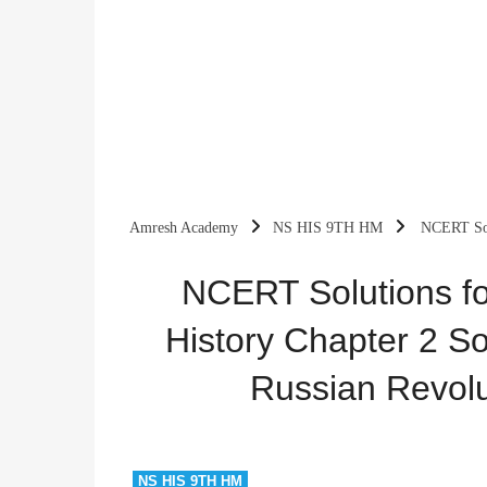
Amresh Academy
NS HIS 9TH HM
NCERT Solu
Europe and the Russian Revolution (Hindi Medium)
NCERT Solutions fo
History Chapter 2 So
Russian Revolu
NS HIS 9TH HM