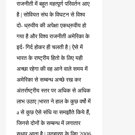
राजनीती
में
बहुत
महत्पूर्ण
परिवर्तन
आए
है
|
सोवियत
संघ
के
विघटन
से
विश्व
दो
-
ध्रुवीय
की
अपेक्षा
एकध्रुवीय
हो
गया
है
और
विश्व
राजनीती
अमेरिका
के
इर्द
-
गिर्द
होकर
ही
चलती
है
|
ऐसे
में
भारत
के
राष्ट्रीय
हितो
के
लिए
यही
अच्छा
रहेगा
की
वह
आने
वाले
समय
में
अमेरिका
से
सम्बन्ध
अच्छे
रख
कर
अंतर्राष्ट्रीय
स्तर
पर
अधिक
से
अधिक
लाभ
उठाए
|
भारत
ने
हाल
के
कुछ
वर्षो
में
a
से
कुछ
ऐसे
संधि
या
समझौते
किये
हैं
,
जिनसे
दोनों
के
सम्बन्ध
में
लगातार
सुधार
आता
है
|
उदहारण
के
लिए
2006