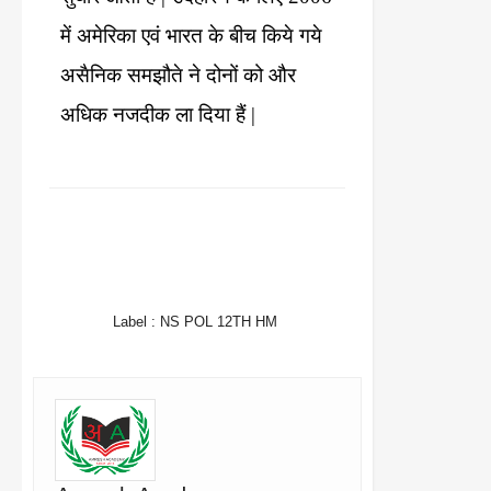
में
अमेरिका
एवं
भारत
के
बीच
किये
गये
असैनिक
समझौते
ने
दोनों
को
और
अधिक
नजदीक
ला
दिया
हैं
|
FACEBOOK
TWITTER
WHATSAPP
Label :
NS POL 12TH HM