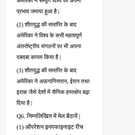
अमेरिका
ने
सम्पूर्ण
विश्व
पर
अपना
प्रभाव
जमाया
हुआ
है
|
(2)
शीतयुद्ध
की
समाप्ति
के
बाद
अमेरिका
ने
विश्व
के
सभी
महत्वपूर्ण
अंतर्राष्ट्रीय
संगठनों
पर
भी
अपना
दबदबा
कायम
किया
है
|
(3)
शीतयुद्ध
की
समाप्ति
के
बाद
अमेरिका
ने
अफ़गानिस्तान
,
ईरान
तथा
इराक
जैसे
देशों
में
सैनिक
हस्तक्षेप
बढ़ा
दिया
है
|
Q6.
निम्नलिखित
में
मेल
बैठायें
|
(1)
ऑपरेशन
इनपफाइनाइट
रीच