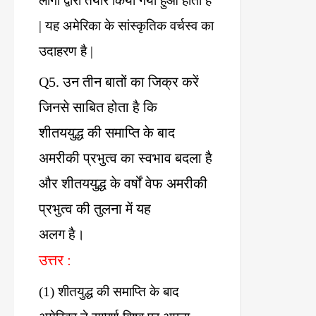
लोगों
द्वारा
तैयार
किया
गया
हुआ
होता
है
|
यह
अमेरिका
के
सांस्कृतिक
वर्चस्व
का
उदाहरण
है
|
Q5.
उन
तीन
बातों
का
जिक्र
करें
जिनसे
साबित
होता
है
कि
शीतययुद्ध
की
समाप्ति
के
बाद
अमरीकी
प्रभुत्व
का
स्वभाव
बदला
है
और
शीतययुद्ध
के
वर्षों
वेफ
अमरीकी
प्रभुत्व
की
तुलना
में
यह
अलग
है।
उत्तर
:
(1)
शीतयुद्ध
की
समाप्ति
के
बाद