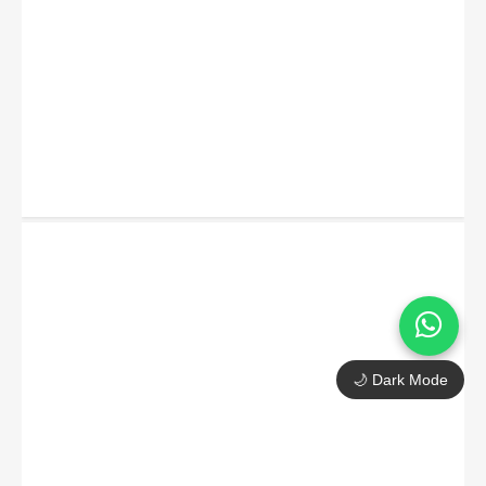
🌙 Dark Mode