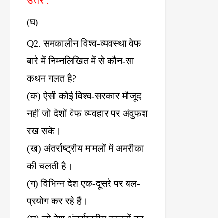
उत्तर
:
(
घ
)
Q2.
समकालीन
विश्व
-
व्यवस्था
वेफ
बारे
में
निम्नलिखित
में
से
कौन
-
सा
कथन
गलत
है
?
(
क
)
ऐसी
कोई
विश्व
-
सरकार
मौजूद
नहीं
जो
देशों
वेफ
व्यवहार
पर
अंवुफश
रख
सके।
(
ख
)
अंतर्राष्ट्रीय
मामलों
में
अमरीका
की
चलती
है।
(
ग
)
विभिन्न
देश
एक
-
दूसरे
पर
बल
-
प्रयोग
कर
रहे
हैं।