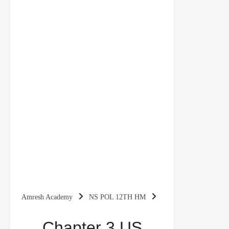
Amresh Academy
NS POL 12TH HM
Chapter 3 US Hegemony in World Politics
Chapter 3 US