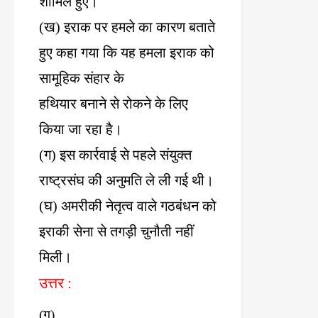
शामिल
हुए।
(
ख
)
इराक
पर
हमले
का
कारण
बताते
हुए
कहा
गया
कि
यह
हमला
इराक
को
सामूहिक
संहार
के
हथियार
बनाने
से
रोकने
के
लिए
किया
जा
रहा
है।
(
ग
)
इस
कार्रवाई
से
पहले
संयुक्त
राष्ट्रसंघ
की
अनुमति
ले
ली
गई
थी।
(
घ
)
अमरीकी
नेतृत्व
वाले
गठबंधन
को
इराकी
सेना
से
तगड़ी
चुनौती
नहीं
मिली।
उत्तर
:
(
ग
)