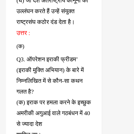
(
घ
)
जो
देश
अंतर्राष्ट्रीय
कानूनों
का
उल्लंघन
करते
हैं
उन्हें
संयुक्त
राष्ट्रसंघ
कठोर
दंड
देता
है।
उत्तर
:
(
क
)
Q3.
ऑपरेशन
इराकी
फ्रीडम
’
(
इराकी
मुक्ति
अभियान
)
के
बारे
में
निम्नलिखित
में
से
कौन
-
सा
कथन
गलत
है
?
(
क
)
इराक
पर
हमला
करने
के
इच्छुक
अमरीकी
अगुआई
वाले
गठबंधन
में
40
से
ज्यादा
देश