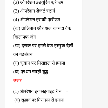
(2)
ऑपरेशन
इंड्यूरिंग
फ्रीडम
(3)
ऑपरेशन
डेजर्ट
स्टार्म
(4)
ऑपरेशन
इराकी
फ्रीडम
(
क
)
तालिबान
और
अल
-
कायदा
वेफ
खिलापफ
जंग
(
ख
)
इराक
पर
हमले
वेफ
इच्छुक
देशों
का
गठबंधन
(
ग
)
सूडान
पर
मिसाइल
से
हमला
(
घ
)
प्रथम
खाड़ी
युद्ध
उत्तर
:
(1)
ओपरेशन
इनफाइनाइट
रीच
-
(
ग
)
सूडान
पर
मिसाइल
से
हमला