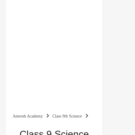
Amresh Academy
Class 9th Science
Class 9 Science Chapter 7 जीवों में विविधता (Diversity
Class 9 Science