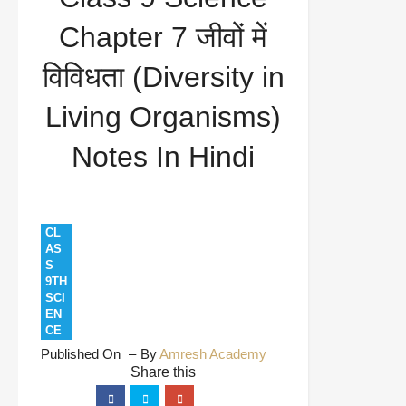
in Living Organisms) Notes In Hindi
Chapter 7 जीवों में
विविधता (Diversity in
Living Organisms)
Notes In Hindi
CL
AS
S
9TH
SCI
EN
CE
Published On
By
Amresh Academy