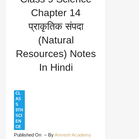
Resources) Notes In Hindi
Chapter 14
प्राकृतिक संपदा
(Natural
Resources) Notes
In Hindi
CL
AS
S
9TH
SCI
EN
CE
Published On
By
Amresh Academy